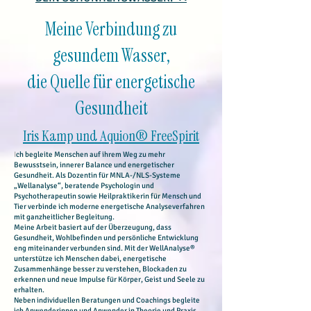
Meine Verbindung zu
gesundem Wasser,
die Quelle für energetische
Gesundheit
Iris Kamp und Aquion® FreeSpirit
I
ch begleite Menschen auf ihrem Weg zu mehr
Bewusstsein, innerer Balance und energetischer
Gesundheit. Als Dozentin für MNLA-/NLS-Systeme
„Wellanalyse“, beratende Psychologin und
Psychotherapeutin sowie Heilpraktikerin für Mensch und
Tier verbinde ich moderne energetische Analyseverfahren
mit ganzheitlicher Begleitung.
Meine Arbeit basiert auf der Überzeugung, dass
Gesundheit, Wohlbefinden und persönliche Entwicklung
eng miteinander verbunden sind. Mit der WellAnalyse®
unterstütze ich Menschen dabei, energetische
Zusammenhänge besser zu verstehen, Blockaden zu
erkennen und neue Impulse für Körper, Geist und Seele zu
erhalten.
Neben individuellen Beratungen und Coachings begleite
ich Anwenderinnen und Anwender in Theorie und Praxis