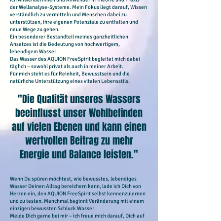
der Wellanalyse-Systeme. Mein Fokus liegt darauf, Wissen
verständlich zu vermitteln und Menschen dabei zu
unterstützen, ihre eigenen Potenziale zu entfalten und
neue Wege zu gehen.
Ein besonderer Bestandteil meines ganzheitlichen
Ansatzes ist die Bedeutung von hochwertigem,
lebendigem Wasser.
Das Wasser des AQUION FreeSpirit begleitet mich dabei
täglich – sowohl privat als auch in meiner Arbeit.
Für mich steht es für Reinheit, Bewusstsein und die
natürliche Unterstützung eines vitalen Lebensstils.
"Die Qualität unseres Wassers
beeinflusst unser Wohlbefinden
auf vielen Ebenen und kann einen
wertvollen Beitrag zu mehr
Energie und Balance leisten."
Wenn Du spüren möchtest, wie bewusstes, lebendiges
Wasser Deinen Alltag bereichern kann, lade ich Dich von
Herzen ein, den AQUION FreeSpirit selbst kennenzulernen
und zu testen. Manchmal beginnt Veränderung mit einem
einzigen bewussten Schluck Wasser.
Melde Dich gerne bei mir – ich freue mich darauf, Dich auf