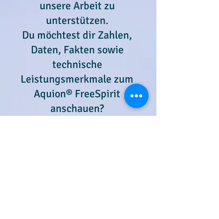
unsere Arbeit zu
unterstützen.
Du möchtest dir Zahlen,
Daten, Fakten sowie
technische
Leistungsmerkmale zum
Aquion® FreeSpirit
anschauen?
->
https://www.aquion-
freespirit.com/fakten-inkl-
lichtfrequenzen/
Möchtest du dir alle Aquion
Modelle in einer
Vergleichsliste ansehen und
mehr erfahren über