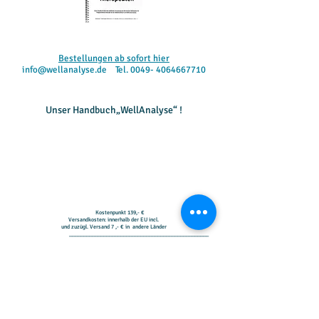
Bestellungen ab sofort hier
info@wellanalyse.de
Tel.
0049- 4064667710
Unser Handbuch„WellAnalyse“ !
Kostenpunkt 139,- €
Versandkosten: innerhalb der EU incl.
und zuzügl. Versand 7 ,- € in andere Länder
_________________________________________________
Liebe Wellanalyse-Therapeuten,
Hier können Sie unser „Handbuch „Wellanalyse“ bestellen.
Autor des Buches ist der Wellanalyse Therapeut Detlef Pöhlmann
Dieses Buch dient der praktischen Anwendung des NLS Systems „Wellanalyse“ für
fortgeschrittene Anwender/ innen, als ein Arbeitshandbuch zur Komplettierung
Ihrer Arbeitsmethodik mit dem System „Wellanalyse“
Ab sofort ist das Buch unter dem angegebenen Kontakt mit dem Bestellformular
bei mir bestellbar.